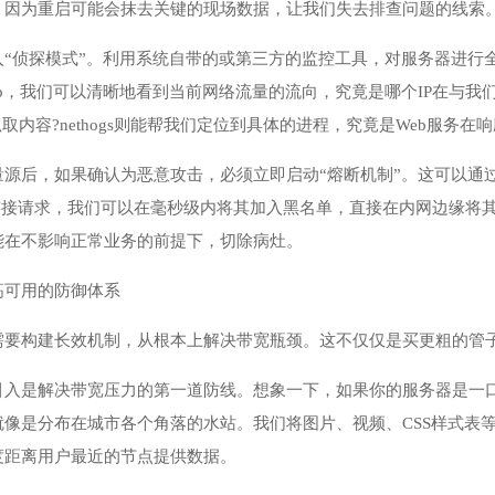
，因为重启可能会抹去关键的现场数据，让我们失去排查问题的线索
侦探模式”。利用系统自带的或第三方的监控工具，对服务器进行全方位的“体
top，我们可以清晰地看到当前网络流量的流向，究竟是哪个IP在与
抓取内容?nethogs则能帮我们定位到具体的进程，究竟是Web服
源后，如果确认为恶意攻击，必须立即启动“熔断机制”。这可以通
连接请求，我们可以在毫秒级内将其加入黑名单，直接在内网边缘将
能在不影响正常业务的前提下，切除病灶。
高可用的防御体系
需要构建长效机制，从根本上解决带宽瓶颈。这不仅仅是买更粗的管
引入是解决带宽压力的第一道防线。想象一下，如果你的服务器是一
像是分布在城市各个角落的水站。我们将图片、视频、CSS样式表等
度距离用户最近的节点提供数据。