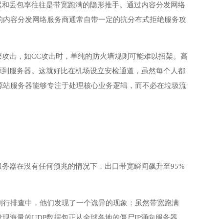
迟和丢包率往往是带宽跑满的隐形推手。通过内容分发网络
的内容分发网络服务商通常自带一定的抗分布式拒绝服务攻
层攻击，如CC攻击时，单纯的防火墙规则可能难以招架。高
源到服务器。这就好比在机场设立安检通道，虽然每个人都
源站服务器能够专注于处理核心业务逻辑，而不必在垃圾流
服务器在没有任何预兆的情况下，出口带宽瞬间飙升至95%
例行排查中，他们发现了一个诡异的现象：虽然带宽跑满
现海量的UDP数据包正从全球各地的僵尸IP涌向服务器。