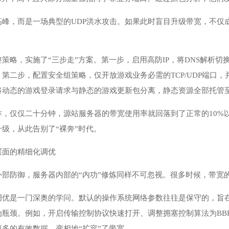
高峰，而是一场典型的UDP洪水攻击。如果此时盲目升级带宽，不仅
策略，实施了“三步走”方案。第一步，启用高防IP，将DNS解析
第二步，配置安全组策略，仅开放游戏业务必需的TCP/UDP端口，
将动态的游戏登录请求与静态的游戏更新包分离，静态资源全部托管
作，仅仅二十分钟，源站服务器的带宽使用率就回落到了正常的10%
级，从此告别了“裸奔”时代。
层面的精细化调优
外部防御，服务器内部的“内功”修炼同样不可忽视。很多时候，带宽
调优是一门深奥的学问。默认的操作系统网络参数往往是保守的，旨
为瓶颈。例如，开启传输控制协议快速打开、调整拥塞控制算法为BB
多的有效数据，变相地“扩容”了带宽。