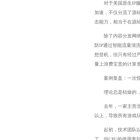
对于美国原生I
加速，不仅分流了源
击能力，相当于在源站
除了内容分发网
防IP通过智能流量
想登机，但只有经过
量上浪费宝贵的计算
案例复盘：一次惊
理论总是枯燥的
去年，一家主营北
以上，导致所有游戏
起初，技术团队
了，但CPU的使用率