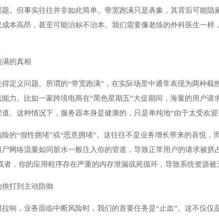
问题。但事实往往并非如此简单。带宽跑满只是表象，其背后可能隐
仅成本高昂，甚至可能治标不治本。我们需要像老练的外科医生一样
跑满的真相
先得定义问题。所谓的“带宽跑满”，在实际场景中通常表现为两种截
载能力。比如一家跨境电商在“黑色星期五”大促期间，海量的用户请
管道。这种情况下，服务器本身是健康的，只是单纯地“由于太受欢迎
凶险的“假性拥堵”或“恶意拥堵”。这往往不是业务增长带来的喜悦
僵尸网络流量如同脏水一般注入你的管道，导致正常用户的请求被挤占
又或者，你的应用程序存在严重的内存泄漏或死循环，导致系统资源被
动挨打到主动防御
报拉响，业务面临中断风险时，我们的首要任务是“止血”。这不仅仅