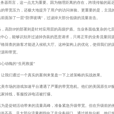
P服务器而言，这一点尤为重要。因为物理距离的存在，跨境传输的延
站的带宽压力，还极大地提升了用户的访问体验。更重要的是，主流
前面加了一层“防弹玻璃”，过滤掉大部分低级的流量攻击。
络，高防IP的部署则是针对应用层的高级护盾。当业务面临复杂的七
清洗中心，能够识别并过滤掉伪装的恶意请求，只将正常的业务流量回
严格筛查的旅客才能进入候机大厅。这种架构上的优化，使得我们的
资源和带宽。
心动魄的“生死救援”
，让我们通过一个真实的案例来复盘一下上述策略的实战效果。
美市场的游戏加速平台遭遇了严重的带宽危机。他们的美国原生IP
玩家掉线，客服投诉电话被打爆。
以为是促销活动带来的流量高峰，准备紧急升级带宽。但在升级前的
却并不高，且大部分流量都指向了非业务端口。通过抓包分析，他们发