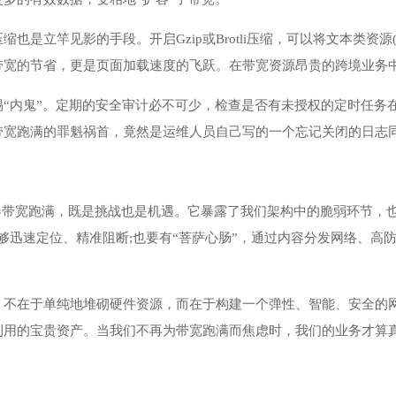
也是立竿见影的手段。开启Gzip或Brotli压缩，可以将文本类资源(如HT
带宽的节省，更是页面加载速度的飞跃。在带宽资源昂贵的跨境业务
惕“内鬼”。定期的安全审计必不可少，检查是否有未授权的定时任务
带宽跑满的罪魁祸首，竟然是运维人员自己写的一个忘记关闭的日志
务器带宽跑满，既是挑战也是机遇。它暴露了我们架构中的脆弱环节，
够迅速定位、精准阻断;也要有“菩萨心肠”，通过内容分发网络、高
，不在于单纯地堆砌硬件资源，而在于构建一个弹性、智能、安全的
利用的宝贵资产。当我们不再为带宽跑满而焦虑时，我们的业务才算