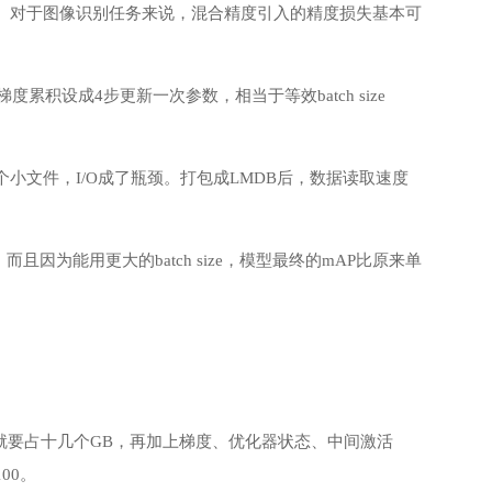
0%。对于图像识别任务来说，混合精度引入的精度损失基本可
，梯度累积设成4步更新一次参数，相当于等效batch size
个小文件，I/O成了瓶颈。打包成LMDB后，数据读取速度
为能用更大的batch size，模型最终的mAP比原来单
数就要占十几个GB，再加上梯度、优化器状态、中间激活
00。