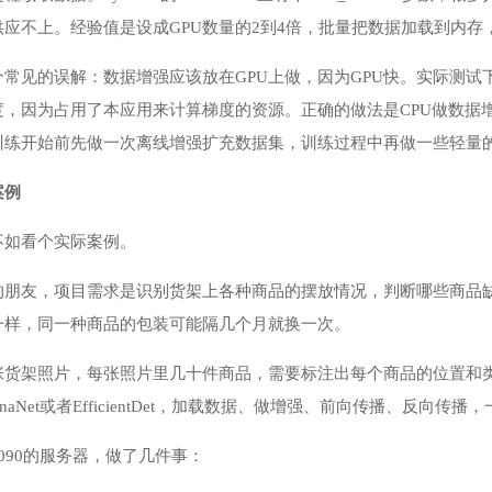
应不上。经验值是设成GPU数量的2到4倍，批量把数据加载到内存，
常见的误解：数据增强应该放在GPU上做，因为GPU快。实际测试
，因为占用了本应用来计算梯度的资源。正确的做法是CPU做数据
训练开始前先做一次离线增强扩充数据集，训练过程中再做一些轻量
案例
不如看个实际案例。
的朋友，项目需求是识别货架上各种商品的摆放情况，判断哪些商品
一样，同一种商品的包装可能隔几个月就换一次。
张货架照片，每张照片里几十件商品，需要标注出每个商品的位置和类
naNet或者EfficientDet，加载数据、做增强、前向传播、反向传播
090的服务器，做了几件事：