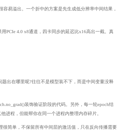
存很容易溢出。一个折中的方案是先生成低分辨率中间结果，
e 4.0 x8通道，四卡同步的延迟比x16高出一截。真
。问题出在哪里呢?往往不是模型装不下，而是中间变量没释
no_grad()装饰验证阶段的代码。另外，每一轮epoch结
的显存给其他进程，但能帮你在同一个进程内整理内存碎片。
显存占用。原理很简单，不保留所有中间层的激活值，只在反向传播需要