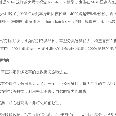
是ViT-L这样的大尺寸视觉Transformer模型，也能在24GB显存
不用说了。YOLO系列本身就比较轻量，4090跑起来轻轻松松。真正
4090并行训练BEVFusion，batch size设到8，模型在nuSc
像识别的朋友，比如识别鸟类品种、车型分类这类任务。模型需要在
RTX 4090上训练基于三线性池化的图像识别模型，200次测试的
模型的
，真正决定训练效率的是数据怎么喂进去。
练有个痛点：数据量太大了。一个工业质检项目，每天产生的产品照
都在空转等数据，利用率上不去，再强的算力也白搭。
复杂，核心就两条：并行化和预处理。
读取数据。PyTorch的DataLoader里有个num_workers