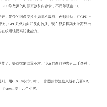
GPU取数据的时候直接从内存拿，不用等硬盘I/O。
下来，复杂的图像变换比如随机裁剪、色彩抖动，在GPU上
增强，GPU只做前向和反向传播。现在很多框架支持离线增
的在线增强提高泛化能力。
缺货了、哪些摆放位置不对。涉及的商品种类有三千多种，
别。用COCO格式打标，一张图的标注信息就有几百KB。
，一个epoch要十几个小时。