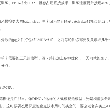
训练。FP16相比FP32，显存占用直接减半，训练速度提升接近4
拟更大的batch size。单卡因为显存限制batch size只能设到32
。
分散的jpg文件打包成LMDB格式。之前每轮训练都要反复读取几千
单卡需要跑三天的模型，四卡并行加上各种优化，一天内就跑完了。而且因
百分点。
是万能钥匙。
天花板还是在那里。像DINOv2这样的大规模视觉模型，光是模型参
见肘。这时候要么用梯度检查点技术用时间换空间，要么老老实实上A1