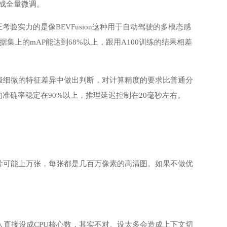
内完成全量微调。
考验实力的是像BEVFusion这种用于自动驾驶的多模态感
enes数据集上的mAP能达到68%以上，跟用A100训练的结果相差
极细微的特征差异中做出判断，对计算精度的要求比普通分
平均准确率稳定在90%以上，推理延迟控制在20毫秒左右。
片可能上万张，每张都是几百万像素的高清图。如果不做优
参数，很多人直接设成CPU核心数，其实不对。设太多会造成上下文切