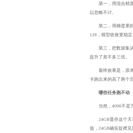
第一，用混合精度
以忽略不计。
第二，用梯度累积来模
128，模型收敛更稳定
第三，把数据集从
提升了差不多三倍。
最终效果是，原本
卡跑出来的高了两个
哪些任务跑不动
当然，4090不
24GB显存这个
值，24GB确实捉襟