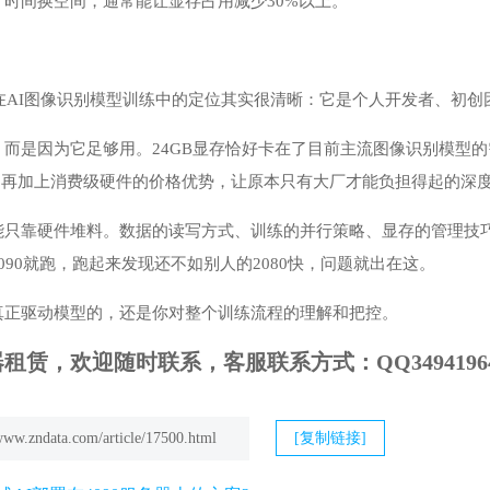
时间换空间，通常能让显存占用减少30%以上。
器在AI图像识别模型训练中的定位其实很清晰：它是个人开发者、初
是因为它足够用。24GB显存恰好卡在了目前主流图像识别模型的需求上限附近
动。再加上消费级硬件的价格优势，让原本只有大厂才能负担得起的深
能只靠硬件堆料。数据的读写方式、训练的并行策略、显存的管理技
090就跑，跑起来发现还不如别人的2080快，问题就出在这。
真正驱动模型的，还是你对整个训练流程的理解和把控。
赁，欢迎随时联系，客服联系方式：QQ3494196421,
/www.zndata.com/article/17500.html
[复制链接]