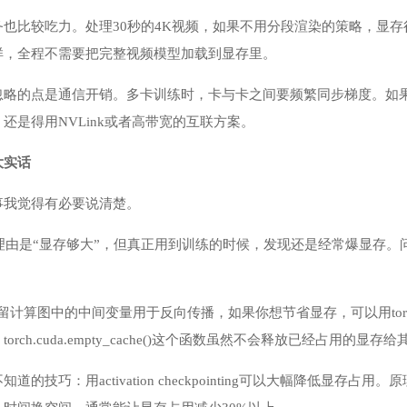
务也比较吃力。处理30秒的4K视频，如果不用分段渲染的策略，显
样，全程不需要把完整视频模型加载到显存里。
略的点是通信开销。多卡训练时，卡与卡之间要频繁同步梯度。如果用PCI
还是得用NVLink或者高带宽的互联方案。
大实话
事我觉得有必要说清楚。
的理由是“显存够大”，但真正用到训练的时候，发现还是经常爆显存
会保留计算图中的中间变量用于反向传播，如果你想节省显存，可以用torch.
orch.cuda.empty_cache()这个函数虽然不会释放已经占用
道的技巧：用activation checkpointing可以大幅降低