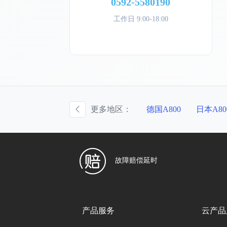
0592-5580190
工作日 9:00-18:00
国A800
新加坡A800
更多地区：
荷兰A800
德国A800
日本A80
故障赔偿延时
产品服务
云产品