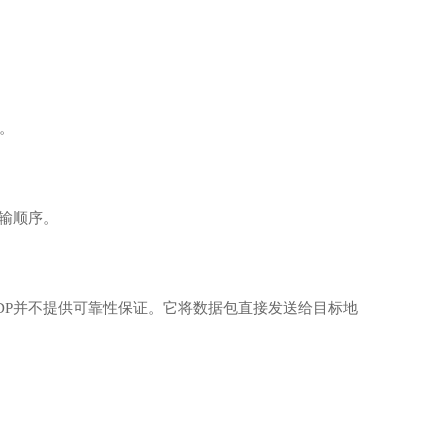
端。
传输顺序。
CP不同，UDP并不提供可靠性保证。它将数据包直接发送给目标地