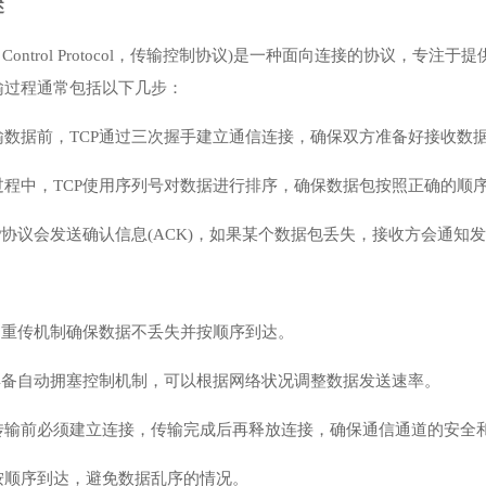
述
ission Control Protocol，传输控制协议)是一种面向连接的
输过程通常包括以下几步：
输数据前，TCP通过三次握手建立通信连接，确保双方准备好接收数
过程中，TCP使用序列号对数据进行排序，确保数据包按照正确的顺
P协议会发送确认信息(ACK)，如果某个数据包丢失，接收方会通知
过重传机制确保数据不丢失并按顺序到达。
具备自动拥塞控制机制，可以根据网络状况调整数据发送速率。
传输前必须建立连接，传输完成后再释放连接，确保通信通道的安全
按顺序到达，避免数据乱序的情况。