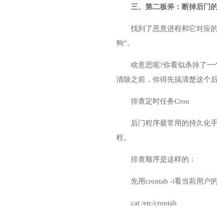
三、第二板斧：断掉后门的“
找到了恶意进程和它对应的
狗”。
啥意思呢?你看似杀掉了一
清除之前，你得先搞清楚这个后
排查定时任务Cron
后门程序最常用的持久化手
程。
排查顺序是这样的：
先用crontab -l看
cat /etc/crontab