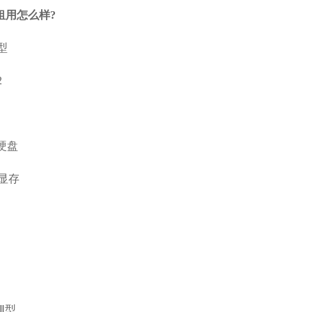
租用怎么样?
型
2
态硬盘
G显存
Ⅱ型