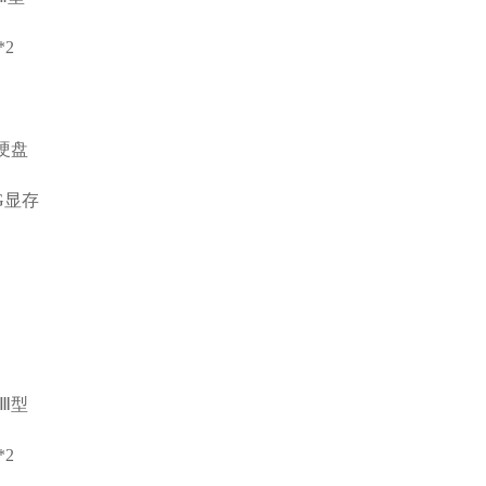
*2
态硬盘
2G显存
Ⅲ型
*2