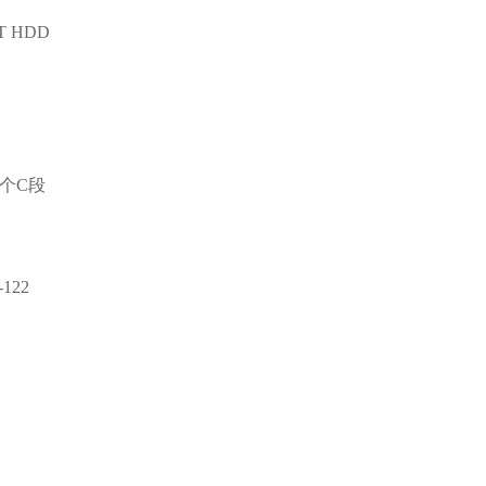
T HDD
4个C段
122