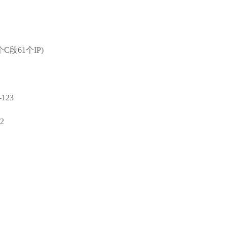
个C段61个IP)
123
2