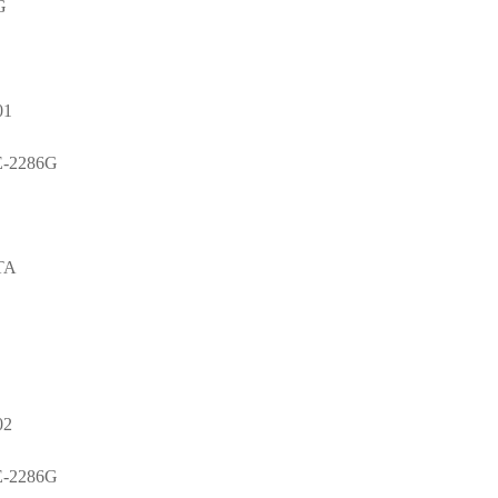
G
1
E-2286G
TA
2
E-2286G