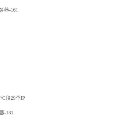
器-161
个C段29个IP
-181