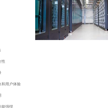
击
全性
录
象和用户体验
用
性能强悍