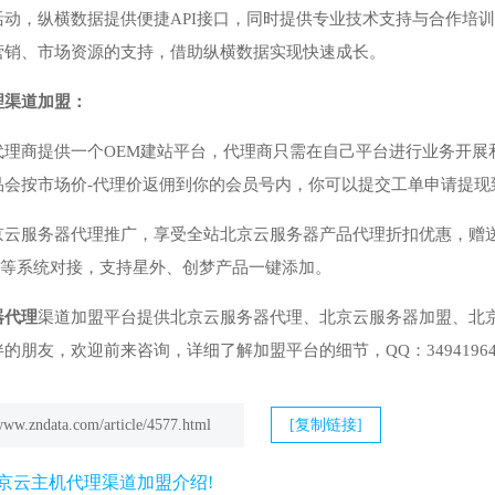
活动，纵横数据提供便捷API接口，同时提供专业技术支持与合作培
营销、市场资源的支持，借助纵横数据实现快速成长。
理渠道加盟：
代理商提供一个OEM建站平台，代理商只需在自己平台进行业务开展
品会按市场价-代理价返佣到你的会员号内，你可以提交工单申请提现
云服务器代理推广，享受全站北京云服务器产品代理折扣优惠，赠送代
S等系统对接，支持星外、创梦产品一键添加。
器代理
渠道加盟平台提供北京云服务器代理、北京云服务器加盟、北
朋友，欢迎前来咨询，详细了解加盟平台的细节，QQ：3494196421，
/www.zndata.com/article/4577.html
[复制链接]
京云主机代理渠道加盟介绍!