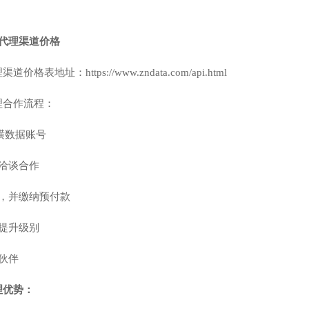
代理渠道价格
表地址：https://www.zndata.com/api.html
理合作流程：
纵横数据账号
洽谈合作
议，并缴纳预付款
提升级别
伙伴
理优势：