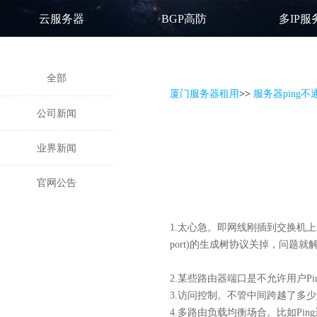
云服务器
BGP高防
多IP服
全部
厦门服务器租用
>
>
服务器ping
公司新闻
业界新闻
官网公告
1.太心急。即网线刚插到交换机上
port)的生成树协议关掉，问题就
2.某些路由器端口是不允许用户Pi
3.访问控制。不管中间跨越了多少
4.多路由负载均衡场合。比如Pin