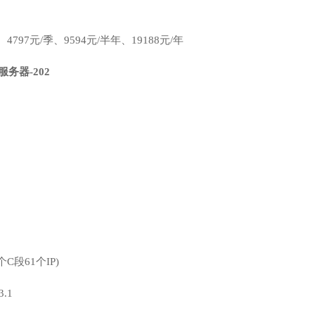
4797元/季、9594元/半年、19188元/年
服务器-202
C段61个IP)
3.1