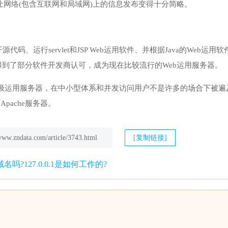
用让网络(包含互联网和局域网)上的信息发布变得十分简略。
敞开源代码、运行servlet和JSP Web运用软件、并根据Java的We
到了部分软件开发商认可，成为现在比较流行的Web运用服务器。
于轻量级运用服务器，在中小型体系和并发访问用户不是许多的场合下被遍及
pache服务器。
/www.zndata.com/article/3743.html
[复制链接]
1是域名吗?127.0.0.1是如何工作的?