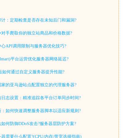
审计：定期检查是否存在未知后门和漏洞?
争对手爬取你的独立站商品和价格数据?
心API调用限制与服务器优化技巧?
lmart)平台运营优化服务器网络延迟?
y独立站如何通过自定义服务器提升性能?
国家的亚马逊站点配置独立的代理服务器?
与日志设置：精准追踪各平台订单同步时间?
新：如何快速调整服务器脚本以适应新规则?
如何防御DDoS攻击?服务器层防护方案?
器需要什么配置?(CPU/内存/带宽选择指南)