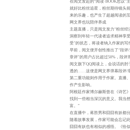
在阅文发起的“阅读·BOOK思
就好比粉丝追星，粉丝期待镜头
来的乐趣，也产生了超越阅读的
网文界也玩陪伴养成
主题直播，只是阅文发力“粉丝经
洞察到年轻一代读者追求精神享受
受”的状态，将读者纳入作家的写
早前，阅文便开创性推出了“段评/
章评”的用户占比超过50%，段评用
阅文旗下QQ阅读上，会说话的肘子
透的……这便是网文界弹幕段评/
第二重功能则作用于作家。直播、
作产生影响。
阿根廷作家博尔赫斯曾在《诗艺
找到一些相当深沉的意义。我当然
富。”
在直播中，蒋胜男和囧囧有妖都
随着故事发展，作家可能会忘记
囧囧有妖也有相似的感悟。《恰似