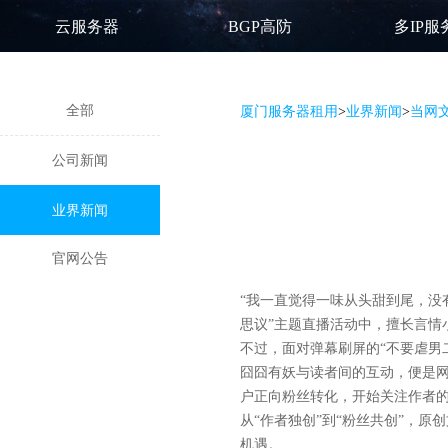
云服务器
BGP高防
多IP服
全部
厦门服务器租用
>
业界新闻
>
当网
公司新闻
业界新闻
官网公告
“我一直觉得一味从头甜到尾，没
思议”主题直播活动中，擅长言情
不过，面对弹幕刷屏的“不要虐男
囧囧有妖与读者间的互动，便是
户正向粉丝转化，开始关注作者
从“作者独创”到“粉丝共创”，原
机遇。