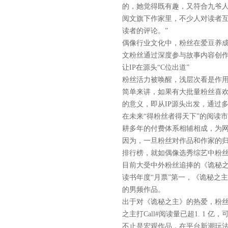
的，她觉得既有趣，又符合九爷人
阅文旗下作家里，不少人对读者互
读者的评论。”
偶像行业文化中，粉丝在爱豆养
文粉丝通过深度参与故事内容创
让IP在源头“C位出道”
粉丝活力被唤醒，浅层次看是作用
简单来讲，如果有大批量粉丝喜
的意义，即从IP源头出发，通过
在未来“得粉丝者得天下”的阅读
耕多年的付费体系相辅相成，为
因为，一旦粉丝对作品和作家的归
排行榜，就如偶像选秀综艺中粉丝
目前大受中外粉丝追捧的《诡秘之主
读书年度“月票”第一，《诡秘之主》
的男频作品。
出于对《诡秘之主》的热爱，粉丝
之主打Call#阅读量已超1. 
不止是宏观作品，在平台新潮玩法