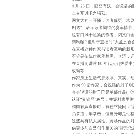
4 月 23 日，囧囧有妖、会
上交互诉求之强烈。
网文大神一开播，读者催更、求
剧透”，表示读者期待的赛车情节
也有口风十足紧的作者，阅文白
南狗贼”!但对于直播时“大圣是
在直播这种作家与读者互动的新
不管是传统作家蒋胜男、李洱，
在直播间讲述 80 年代人们热爱
改编等……
作家身上生活气息浓厚、真实、
作为 90 后作家，会说话的肘
今会说话的肘子已是单部作品(《
认证“妻管严”称号，并爆料家里财政
囧囧有妖直播时，有粉丝提问：“
跆拳道，学拳击，但自身却是性
这些具有私人属性、跨越作品的
供更多与自己创作相关的“背景信