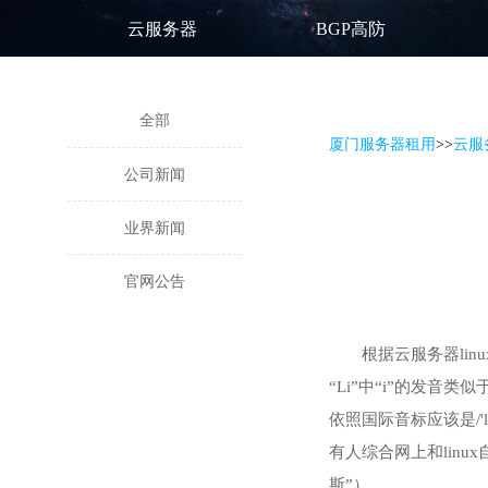
云服务器
BGP高防
全部
厦门服务器租用
>
>
云服
公司新闻
业界新闻
官网公告
根据云服务器linux
“Li”中“i”的发音类似
依照国际音标应该是/'lin
有人综合网上和linux自
斯”）。