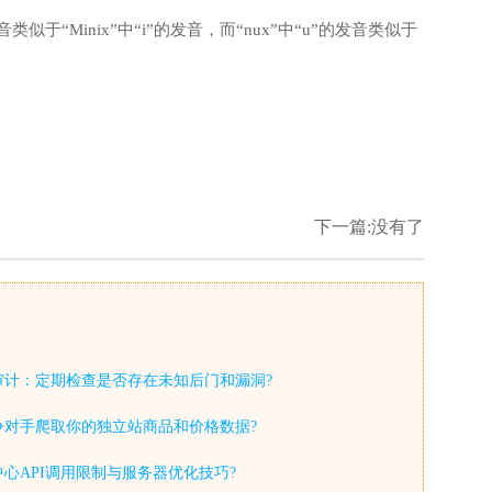
类似于“Minix”中“i”的发音，而“nux”中“u”的发音类似于
下一篇:没有了
审计：定期检查是否存在未知后门和漏洞?
争对手爬取你的独立站商品和价格数据?
心API调用限制与服务器优化技巧?