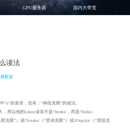
GPU服务器
国内大带宽
这么读法
纵横数据
ess”中“o”的发音，也有：“林纽克斯”的读法。
他的Linux读音不是/'linэks/，而是/'liniks/.
或/'li:nэks/（“里讷克斯”）或/li'nju:ks/（“里纽克