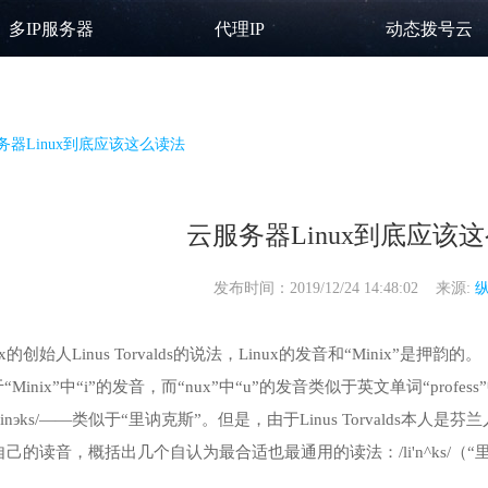
多IP服务器
代理IP
动态拨号云
务器Linux到底应该这么读法
云服务器Linux到底应该
发布时间：2019/12/24 14:48:02 来源:
的创始人Linus Torvalds的说法，Linux的发音和“Minix”是押韵的。
于“Minix”中“i”的发音，而“nux”中“u”的发音类似于英文单词“prof
эks/——类似于“里讷克斯”。但是，由于Linus Torvalds本人是芬兰人，所以
己的读音，概括出几个自认为最合适也最通用的读法：/li'n^ks/（“里那克斯”）