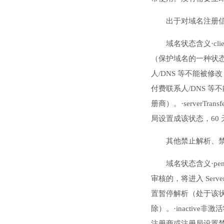
出于对域名注册
域名状态含义·cli
（保护域名的一种状态，域
人/DNS 等不能被修改
付费联系人/DNS 等不
册商）。·serverT
局设置成该状态，60
其他禁止解析、
域名状态含义·pe
审核的，将进入 Serv
置暂停解析（处于该状
除）。·inactive非激
注册商或注册局设置禁止