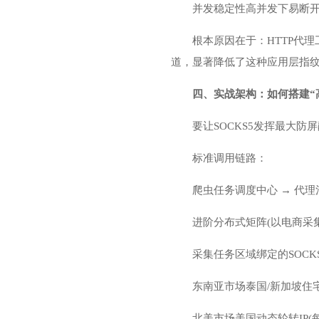
并发稳定性高并发下易断
根本原因在于：HTTP代
道，显著降低了这种应用层指
四、实战架构：如何搭建“
要让SOCKS5发挥最大
标准调用链路：
爬虫任务调度中心 → 代理池
进阶分布式矩阵(以电商采
采集任务区域绑定的SOCK
东南亚市场泰国/新加坡住宅静态
北美市场美国动态轮转IP(每次