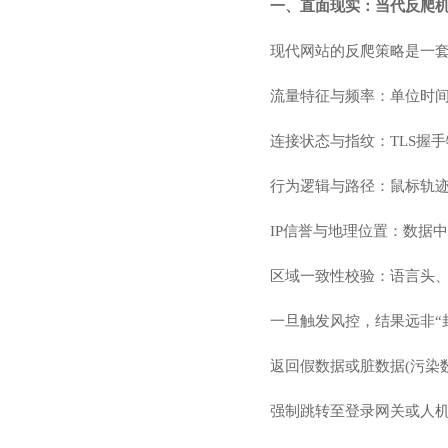
一、直面现实：当代反爬机
现代网站的反爬策略是一
流量特征与频率：单位时
连接状态与指纹：TLS握手特
行为逻辑与路径：鼠标轨迹
IP信誉与地理位置：数据中心IP(
区域一致性校验：语言头、
一旦触发风控，结果远非“封
返回假数据或脏数据(污染
强制跳转至登录网关或人机验证页面