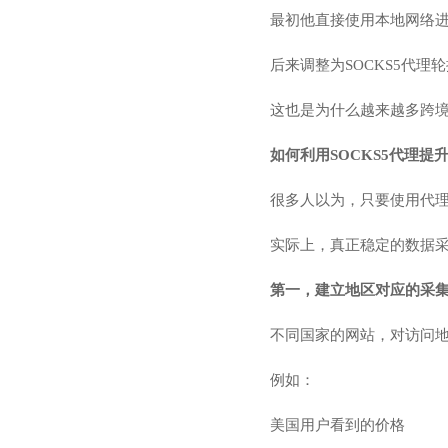
最初他直接使用本地网络进
后来调整为SOCKS5代
这也是为什么越来越多跨
如何利用SOCKS5代理提
很多人以为，只要使用代
实际上，真正稳定的数据
第一，建立地区对应的采
不同国家的网站，对访问
例如：
美国用户看到的价格