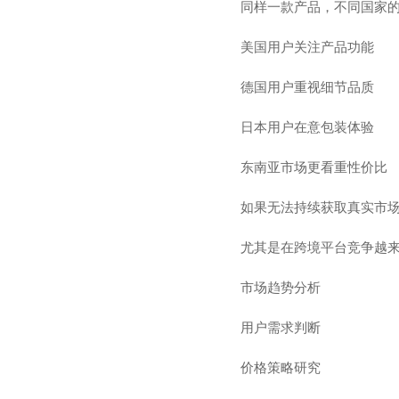
同样一款产品，不同国家
美国用户关注产品功能
德国用户重视细节品质
日本用户在意包装体验
东南亚市场更看重性价比
如果无法持续获取真实市
尤其是在跨境平台竞争越来
市场趋势分析
用户需求判断
价格策略研究