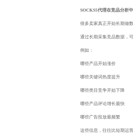
SOCKS5代理在竞品分析
很多卖家真正开始长期做
通过长期采集竞品数据，
例如：
哪些产品开始涨价
哪些关键词热度提升
哪些类目竞争开始下降
哪些产品评论增长最快
哪些广告投放最频繁
这些信息，往往比短期运