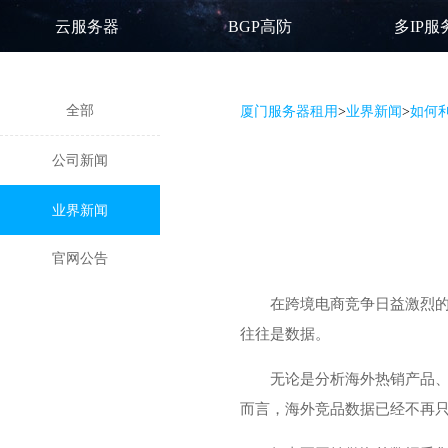
云服务器
BGP高防
多IP服
全部
厦门服务器租用
>
业界新闻
>
如何利
公司新闻
业界新闻
官网公告
在跨境电商竞争日益激烈
往往是数据。
无论是分析海外热销产品
而言，海外竞品数据已经不再只