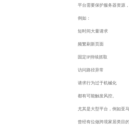
平台需要保护服务器资源
例如：
短时间大量请求
频繁刷新页面
固定IP持续抓取
访问路径异常
请求行为过于机械化
都有可能触发风控。
尤其是大型平台，例如亚马
曾经有位做跨境家居类目