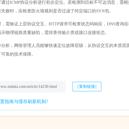
可通过ICMP协议分析进行初步定位。若检测到目标不可达消息，需
失败时，应检查防火墙规则是否过滤了特定端口的SYN包。
，需验证上层协议交互。HTTP请求可检查状态码响应，DNS查询
指示物理链路质量缺陷，需排查传输介质或接口连接状态。
DU分析，网络管理人员能够快速定位故障层级，从协议交互的本质层
了可靠的技术保障。
/www.zndata.com/article/14230.html
[复制链接]
件配置指南与缓存刷新机制?