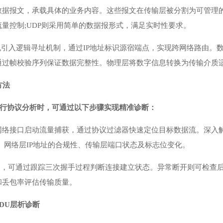
数据报文，承载具体的业务内容。这些报文在传输层被分割为可管理的
量控制;UDP则采用简单的数据报形式，满足实时性要求。
包引入逻辑寻址机制，通过IP地址标识源宿端点，实现跨网络路由。
通过帧校验序列保证数据完整性。物理层将数字信息转换为传输介质
方法
ark进行协议分析时，可通过以下步骤实现精准诊断：
网络接口启动流量捕获，通过协议过滤器快速定位目标数据流。深入
、网络层IP地址的合规性、传输层端口状态及标志位变化。
题，可通过跟踪三次握手过程判断连接建立状态。异常断开则可检查后续
和丢包率评估传输质量。
DU层析诊断