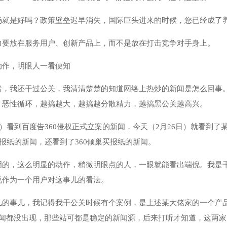
场就是好吗？政策壁垒迟早消失，国际巨头进来的时候，您已经成了
力要放在服务用户、创新产品上，而不是放在打击竞争对手身上。
动作，明眼人一看便知
者，我还干过公关，我清清楚楚的知道网络上热炒的新闻是怎么回事
，恶性循环，越搞越大，越搞越分散精力，越搞黑公关越高兴。
日）看到百度告360侵权正式立案的新闻，今天（2月26日）就看到
家报纸的新闻，还看到了360倾巢买报纸的新闻。
明的，这么明显的动作，稍微明眼点的人，一眼就能看出端倪。我是
说作为一个用户对这事儿的看法。
儿的事儿，我记得我干公关时候有个案例，是上述某大佬家的一个产
新闻都没出现，那些站可都是稳定的新闻源，后来打听才知道，这两