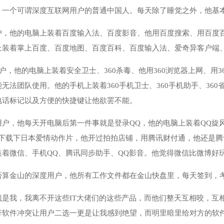
，一个可谓深度互联网用户的普通中国人。每天除了睡觉之外，他基
户，他的电脑上装着百度输入法、百度影音、他用百度搜索、用百度百
上装着掌上百度、百度地图、百度百科、百度输入法、爱奇异客户端
用户，他的电脑上装着安全卫士、360杀毒、他用360浏览器上网、用
无法团队使用。他的手机上装着360手机卫士、360手机助手、360省
电话标记以及方便的快捷键让他欲罢不能。
户，他每天开电脑后第一件事就是登录QQ，他的电脑上装着QQ旋风
线下载下日本爱情动作片，他开过拍拍店铺，用腾讯财付通，他还是
着微信、手机QQ、腾讯同步助手、QQ影音。他觉得微信比微博好玩，
算金山的深度用户，他所有工作文件都在金山快盘里，每天签到，考虑
就是我，我离不开这些IT大佬们的这些产品，而他们整天互相咬，互
行软件冲突让用户二选一更是让我感到绝望，而明里暗里给对方的软