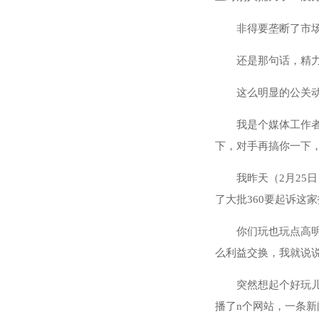
非得要垄断了市
还是那句话，精
这么明显的公关
我是个媒体工作
下，对手再搞你一下
我昨天（2月25
了大批360要起诉这
你们玩也玩点高
么利益交换，我就说
突然想起个好玩
播了n个网站，一条