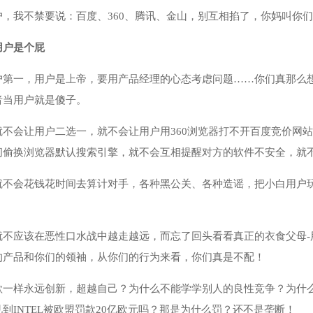
户，我不禁要说：百度、360、腾讯、金山，别互相掐了，你妈叫你
用户是个屁
户第一，用户是上帝，要用产品经理的心态考虑问题……你们真那么
者当用户就是傻子。
不会让用户二选一，就不会让用户用360浏览器打不开百度竞价网站
间偷换浏览器默认搜索引擎，就不会互相提醒对方的软件不安全，就
就不会花钱花时间去算计对手，各种黑公关、各种造谣，把小白用户
就不应该在恶性口水战中越走越远，而忘了回头看看真正的衣食父母
的产品和你们的领袖，从你们的行为来看，你们真是不配！
歌一样永远创新，超越自己？为什么不能学学别人的良性竞争？为什
到INTEL被欧盟罚款20亿欧元吗？那是为什么罚？还不是垄断！