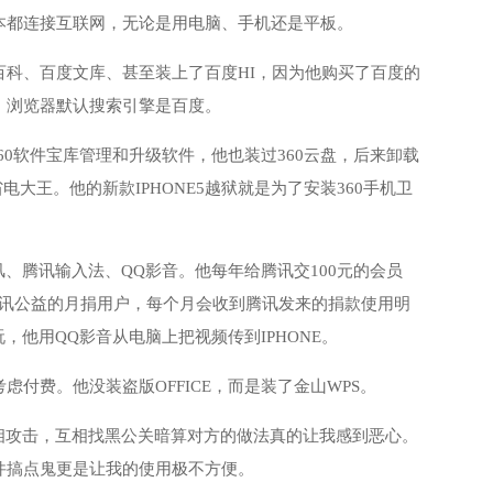
本都连接互联网，无论是用电脑、手机还是平板。
科、百度文库、甚至装上了百度HI，因为他购买了百度的
、浏览器默认搜索引擎是百度。
360软件宝库管理和升级软件，他也装过360云盘，后来卸载
电大王。他的新款IPHONE5越狱就是为了安装360手机卫
、腾讯输入法、QQ影音。他每年给腾讯交100元的会员
腾讯公益的月捐用户，每个月会收到腾讯发来的捐款使用明
他用QQ影音从电脑上把视频传到IPHONE。
付费。他没装盗版OFFICE，而是装了金山WPS。
相攻击，互相找黑公关暗算对方的做法真的让我感到恶心。
件搞点鬼更是让我的使用极不方便。