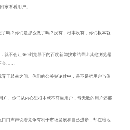
们回家看看用户。
想了吗？你们是那么做了吗？没有，根本没有，你们根本就
，就不会让360浏览器下的百度新闻搜索结果比其他浏览器
不会……
玩弄于鼓掌之间。你们的公关舆论仗中，是不是把用户当傻
-用户。你们从内心里根本就不尊重用户，亏无数的用户还那
么口口声声说着竞争有利于市场发展和自己进步，却在暗地