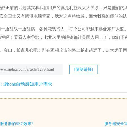
激战正酣的话题其实和我们用户的真是利益没太大关系，只是他们的
60安全卫士又有腾讯电脑管家，我对这点特敏感，因为我强迫症似的
佬们一通乱战一通乱搞，各种花钱找人，每个公司都越来越像东厂太监
幸福啊！看看人家谷歌，七龙珠里的眼镜都让美国人用上了，你们还
腾讯、金山，长点儿心吧！别在互相攻击的路上越走越远了，走太远了
/www.zndata.com/article/1279.html
[复制链接]
iPhone自动感知用户需求
服务器的SEO效果?
服务器安全