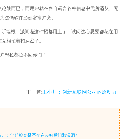
舆论战而已，而用户就在各自谣言各种信息中无所适从。无
认为这俩软件必然常常冲突。
。听墙根，派间谍这种招都用上了，试问这心思要都花在用
在互相忙着扣屎盆子。
用户想拉都拉不回你们！
下一篇:
王小川：创新互联网公司的原动力
审计：定期检查是否存在未知后门和漏洞?