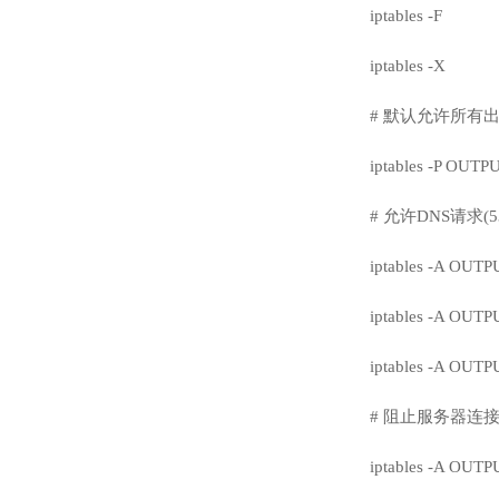
iptables -F
iptables -X
# 默认允许所有
iptables -P OUT
# 允许DNS请求(5
iptables -A OUTP
iptables -A OUTP
iptables -A OUTP
# 阻止服务器连接到
iptables -A OUTP