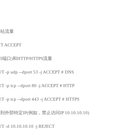
出站流量
PUT ACCEPT
3端口)和HTTP/HTTPS流量
UT -p udp --dport 53 -j ACCEPT # DNS
UT -p tcp --dport 80 -j ACCEPT # HTTP
UT -p tcp --dport 443 -j ACCEPT # HTTPS
外部特定IP(例如，禁止访问IP 10.10.10.10)
UT -d 10.10.10.10 -j REJECT