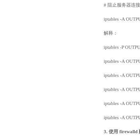
# 阻止服务器连接
iptables -A OUTPU
解释：
iptables -P
iptables -A OU
iptables -A OU
iptables -A OU
iptables -A O
iptables -A OUT
3. 使用 firew