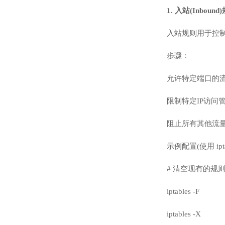
1. 入站(Inboun
入站规则用于控
步骤：
允许特定端口的流量
限制特定IP访问管
阻止所有其他流
示例配置(使用 ipta
# 清空现有的规
iptables -F
iptables -X