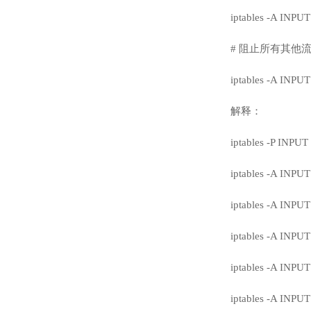
iptables -A INPUT
# 阻止所有其他
iptables -A INPU
解释：
iptables -P
iptables -A
iptables -A I
iptables -A IN
iptables -A IN
iptables -A IN