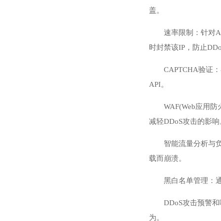
盖。
速率限制：针对AP
时封禁该IP，防止DD
CAPTCHA验
API。
WAF(Web应用
减轻DDoS攻击的影响
智能流量分析与
载而崩溃。
黑白名单管理：通
DDoS攻击预警
为。