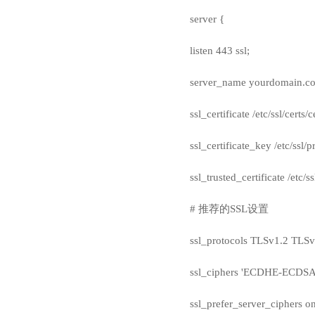
server {
listen 443 ssl;
server_name yourdomain.c
ssl_certificate /etc/ssl/certs/ce
ssl_certificate_key /etc/ssl/p
ssl_trusted_certificate /etc/ss
# 推荐的SSL设置
ssl_protocols TLSv1.2 TLSv
ssl_ciphers 'ECDHE-EC
ssl_prefer_server_ciphers on