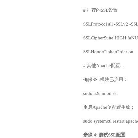
# 推荐的SSL设置
SSLProtocol all -SSLv2 -SS
SSLCipherSuite HIGH:!aN
SSLHonorCipherOrder on
# 其他Apache配置...
确保SSL模块已启用：
sudo a2enmod ssl
重启Apache使配置生效：
sudo systemctl restart apach
步骤 4: 测试SSL配置