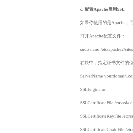
c. 配置Apache启用SSL
如果你使用的是Apache，
打开Apache配置文件：
sudo nano /etc/apache2/sites
在块中，指定证书文件的
ServerName yourdomain.c
SSLEngine on
SSLCertificateFile /etc/ssl/cer
SSLCertificateKeyFile /etc/ss
SSLCertificateChainFile /etc/