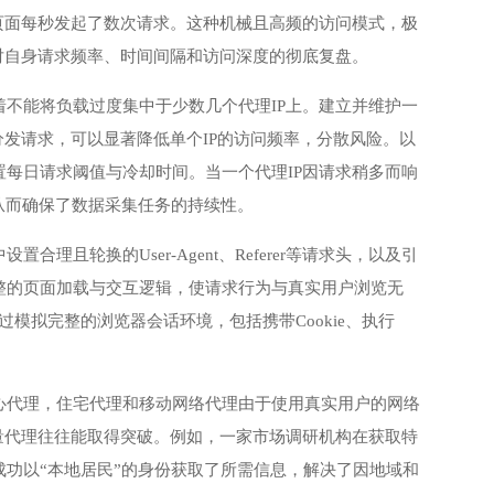
页面每秒发起了数次请求。这种机械且高频的访问模式，极
对自身请求频率、时间间隔和访问深度的彻底复盘。
着不能将负载过度集中于少数几个代理IP上。建立并维护一
分发请求，可以显著降低单个IP的访问频率，分散风险。以
每日请求阈值与冷却时间。当一个代理IP因请求稍多而响
从而确保了数据采集任务的持续性。
置合理且轮换的User-Agent、Referer等请求头，以及引
整的页面加载与交互逻辑，使请求行为与真实用户浏览无
模拟完整的浏览器会话环境，包括携带Cookie、执行
心代理，住宅代理和移动网络代理由于使用真实用户的网络
量代理往往能取得突破。例如，一家市场调研机构在获取特
功以“本地居民”的身份获取了所需信息，解决了因地域和