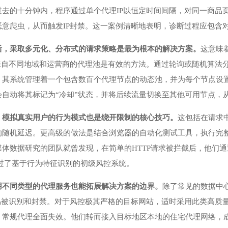
过去的十分钟内，程序通过单个代理IP以恒定时间间隔，对同一商品
恶意爬虫，从而触发IP封禁。这一案例清晰地表明，诊断过程应包含
后，采取多元化、分布式的请求策略是最为根本的解决方案。
这意味
来自不同地域和运营商的代理池是有效的方法。通过轮询或随机算法
，其系统管理着一个包含数百个代理节点的动态池，并为每个节点设置
会自动将其标记为“冷却”状态，并将后续流量切换至其他可用节点，
，模拟真实用户的行为模式也是绕开限制的核心技巧。
这包括在请求中设
的随机延迟。更高级的做法是结合浏览器的自动化测试工具，执行完
体数据研究的团队就曾发现，在简单的HTTP请求被拦截后，他们通过
，成功绕过了基于行为特征识别的初级风控系统。
用不同类型的代理服务也能拓展解决方案的边界。
除了常见的数据中
不易被识别和封禁。对于风控极其严格的目标网站，适时采用此类高质
，常规代理全面失效。他们转而接入目标地区本地的住宅代理网络，成