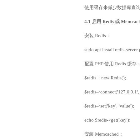
使用缓存来减少数据库查
4.1 启用 Redis 或 Memca
安装 Redis：
sudo apt install redis-server
配置 PHP 使用 Redis 缓存
$redis = new Redis();
$redis->connect('127.0.0.1',
$redis->set('key', 'value');
echo $redis->get('key');
安装 Memcached：