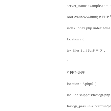
server_name example.
root /var/www/html; #
index index.php index.html
location / {
try_files $uri $uri/ =404;
}
# PHP 处理
location ~ \.php$ {
include snippets/fastcgi-php
fastcgi_pass unix:/var/r