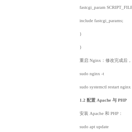
fastcgi_param SCRIPT_FIL
include fastcgi_params;
}
}
重启 Nginx：修改完成后，
sudo nginx -t
sudo systemctl restart nginx
1.2 配置 Apache 与 PHP
安装 Apache 和 PHP：
sudo apt update