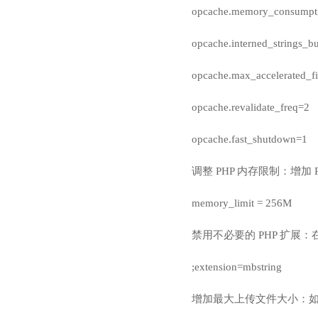
opcache.memory_consumpt
opcache.interned_strings_b
opcache.max_accelerated_f
opcache.revalidate_freq=2
opcache.fast_shutdown=1
调整 PHP 内存限制：增
memory_limit = 256M
禁用不必要的 PHP 扩展：
;extension=mbstring
增加最大上传文件大小：如