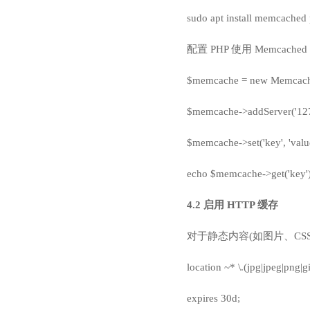
sudo apt install memcache
配置 PHP 使用 Memcache
$memcache = new Memcach
$memcache->addServer('127.
$memcache->set('key', 'value
echo $memcache->get('key')
4.2 启用 HTTP 缓存
对于静态内容(如图片、CSS 
location ~* \.(jpg|jpeg|png|gi
expires 30d;