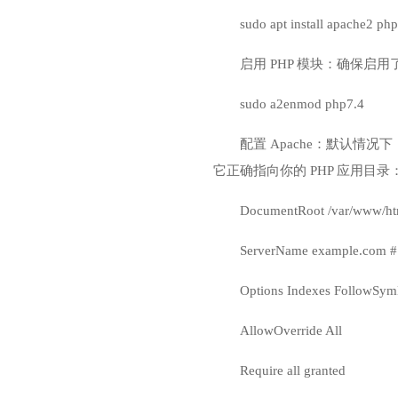
sudo apt install apache2 p
启用 PHP 模块：确保启用了
sudo a2enmod php7.4
配置 Apache：默认情况下，Ap
它正确指向你的 PHP 应用目录
DocumentRoot /var/www/ht
ServerName example.
Options Indexes FollowSym
AllowOverride All
Require all granted