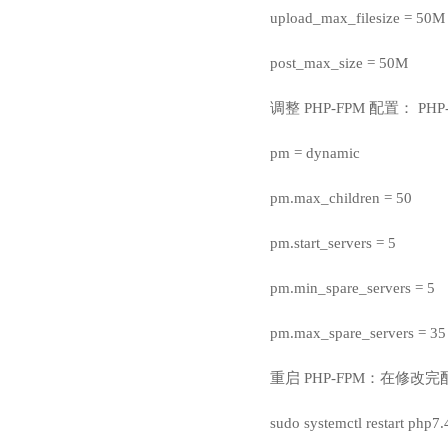
upload_max_filesize = 50M
post_max_size = 50M
调整 PHP-FPM 配置： PHP
pm = dynamic
pm.max_children = 50
pm.start_servers = 5
pm.min_spare_servers = 5
pm.max_spare_servers = 35
重启 PHP-FPM：在修改完
sudo systemctl restart php7