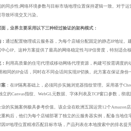
别的同步性;网络环境参数与目标市场地理位置保持逻辑一致。对于运
误导致环境交叉污染。
层面，业界主要采用以下三种经过验证的架构模式：
构：
通过配置物理或云服务器，为每个店铺分配固定的静态IP地址。
中心IP。这种方案提供了最高的网络稳定性与IP信誉度，特别适合
统：
利用高质量的住宅代理或移动网络代理资源，构建可按需调度的动
用相同的IP会话，同时在不同会话间实现IP切换。此方案在保证身份
方案
：在IP隔离基础上，必须同步实施浏览器指纹管理。采用基于Chromium内核
独立的Canvas指纹、WebGL元数据、字体列表及TCP窗口参数，
业的实施案例极具参考价值。该企业在欧洲五国运营12个Amazon
统重构后，他们为每个店铺部署了独立的云服务器实例，配备当地住宅
因IP地理位置精准匹配目标市场，产品列表在本地搜索中的排名提升