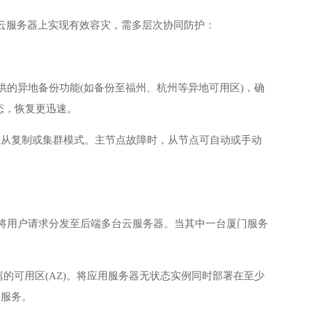
云服务器
上实现有效容灾，需多层次协同防护：
供的异地备份功能(如备份至福州、杭州等异地可用区)，确
态，恢复更迅速。
境内部署主从复制或集群模式。主节点故障时，从节点可自动或手动
将用户请求分发至后端多台云服务器。当其中一台
厦门服务
的可用区(AZ)。将应用服务器无状态实例同时部署在至少
供服务。