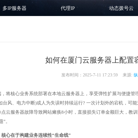
多IP服务器
代理IP
动态拨号云
如何在厦门云服务器上配置
发布时间：2025-7-11 17:23:59 来源:
纵
端，将核心业务系统部署在本地
云服务器
上，享受弹性扩展与便捷管
如台风、电力中断)或人为失误时持续运行? 一次计划外的宕机，可
单点云服务器故障导致网站瘫痪8小时，直接损失订单金额巨大，教训
题”。
核心在于构建业务连续性“生命线”