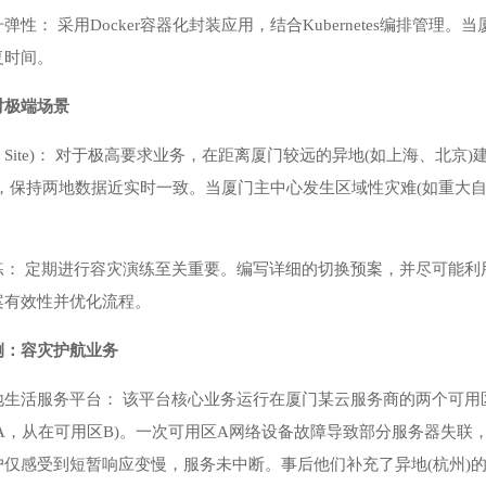
弹性： 采用Docker容器化封装应用，结合Kubernetes编排管
复时间。
对极端场景
R Site)： 对于极高要求业务，在距离厦门较远的异地(如上海、北
，保持两地数据近实时一致。当厦门主中心发生区域性灾难(如重大
练： 定期进行容灾演练至关重要。编写详细的切换预案，并尽可能利
案有效性并优化流程。
例：容灾护航业务
地生活服务平台： 该平台核心业务运行在厦门某云服务商的两个可用
A，从在可用区B)。一次可用区A网络设备故障导致部分服务器失联
仅感受到短暂响应变慢，服务未中断。事后他们补充了异地(杭州)