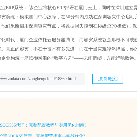
业ERP系统： 该企业将核心ERP部署在厦门云上，同时在深圳建
灾演练：模拟厦门中心故障，在30分钟内成功在深圳容灾中心启动完
他们果断启用深圳容灾节点，将数据损失控制在秒级(RPO极低)，
字化时代，厦门企业依托云服务器腾飞，而容灾系统就是那根不可或缺
御。真正的容灾，不在于技术有多先进，而在于当灾难猝然降临，你的
为企业构筑一座抵御风浪的“数字方舟”——未雨绸缪，方能行稳致远
/www.zndata.com/zonghengcloud/18860.html
[复制链接]
SOCKS5代理：完整配置教程与实用优化指南?
设置SOCKS5代理：完整配置指南与实战优化?