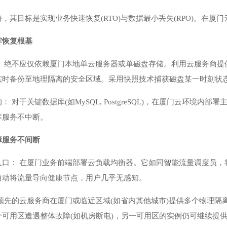
，其目标是实现业务快速恢复(RTO)与数据最小丢失(RPO)。在
厦门
牢恢复根基
： 绝不应仅依赖厦门本地单云服务器或单磁盘存储。利用云服务商提
实时备份至地理隔离的安全区域。采用快照技术捕获磁盘某一时刻状
 对于关键数据库(如MySQL, PostgreSQL)，在厦门云环
库服务不中断。
障服务不间断
入口： 在厦门业务前端部署云负载均衡器。它如同智能流量调度员，
自动将流量导向健康节点，用户几乎无感知。
领先的云服务商在厦门或临近区域(如省内其他城市)提供多个物理隔离
可用区遭遇整体故障(如机房断电)，另一可用区的实例仍可继续提