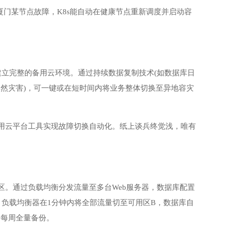
理。当厦门某节点故障，K8s能自动在健康节点重新调度并启动容
京)建立完整的备用云环境。通过持续数据复制技术(如数据库日
自然灾害)，可一键或在短时间内将业务整体切换至异地容灾
用云平台工具实现故障切换自动化。纸上谈兵终觉浅，唯有
区。通过负载均衡分发流量至多台Web服务器，数据库配置
，负载均衡器在1分钟内将全部流量切至可用区B，数据库自
的每周全量备份。