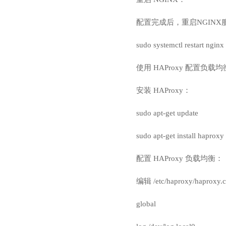
配置完成后，重启NGIN
sudo systemctl restart nginx
使用 HAProxy 配置负载均
安装 HAProxy：
sudo apt-get update
sudo apt-get install haproxy
配置 HAProxy 负载均衡：
编辑 /etc/haproxy/hap
global