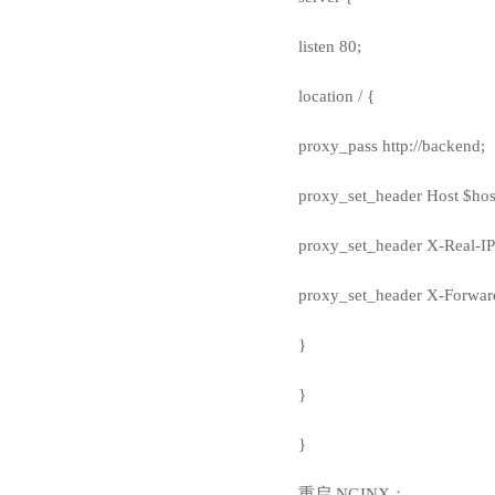
listen 80;
location / {
proxy_pass http://backend;
proxy_set_header Host $hos
proxy_set_header X-Real-IP
proxy_set_header X-Forwar
}
}
}
重启 NGINX：