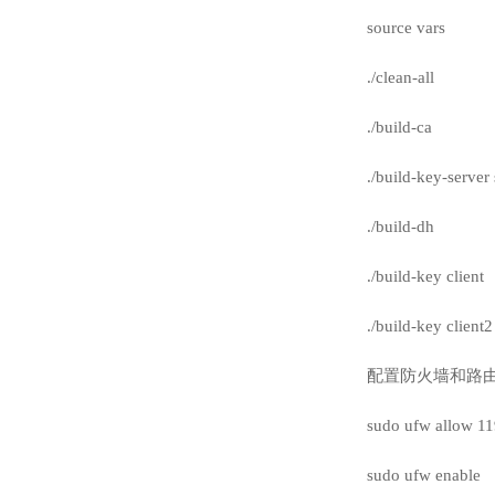
source vars
./clean-all
./build-ca
./build-key-server
./build-dh
./build-key client
./build-key client2
配置防火墙和路由：
sudo ufw allow 1
sudo ufw enable