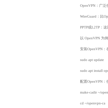
OpenVPN：
WireGuard：
PPTP或L2T
以 OpenVPN
安装OpenVPN：
sudo apt update
sudo apt install o
配置OpenVPN
make-cadir ~/ope
cd ~/openvpn-ca