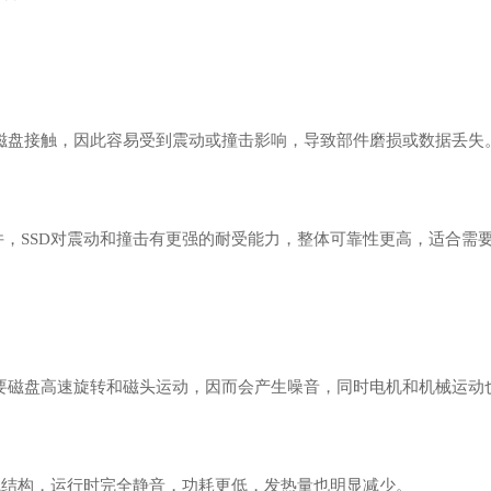
与磁盘接触，因此容易受到震动或撞击影响，导致部件磨损或数据丢失
件，SSD对震动和撞击有更强的耐受能力，整体可靠性更高，适合需
需要磁盘高速旋转和磁头运动，因而会产生噪音，同时电机和机械运动
械结构，运行时完全静音，功耗更低，发热量也明显减少。