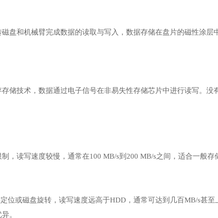
转磁盘和机械臂完成数据的读取与写入，数据存储在盘片的磁性涂层
存存储技术，数据通过电子信号在非易失性存储芯片中进行读写。没
，读写速度较慢，通常在100 MB/s到200 MB/s之间，适合一般
头定位或磁盘旋转，读写速度远高于HDD，通常可达到几百MB/s甚
优异。