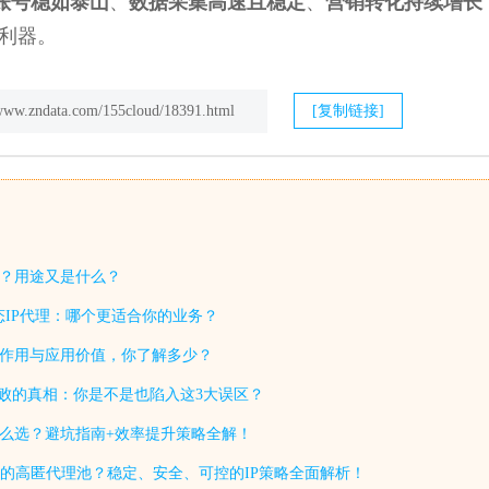
账号稳如泰山
、
数据采集高速且稳定
、
营销转化持续增长
利器。
/www.zndata.com/155cloud/18391.html
[复制链接]
找？用途又是什么？
 静态IP代理：哪个更适合你的业务？
大作用与应用价值，你了解多少？
P失败的真相：你是不是也陷入这3大误区？
怎么选？避坑指南+效率提升策略全解！
的高匿代理池？稳定、安全、可控的IP策略全面解析！