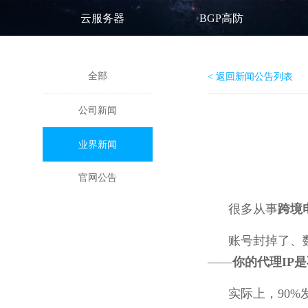
云服务器
BGP高防
全部
< 返回新闻公告列表
公司新闻
业界新闻
官网公告
很多从事
跨境
账号封掉了、
——
你的代理IP
实际上，90