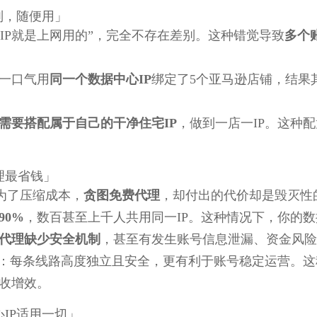
别，随便用」
“IP就是上网用的”，完全不存在差别。这种错觉导致
多个
一口气用
同一个数据中心IP
绑定了5个亚马逊店铺，结果
需要搭配属于自己的干净住宅IP
，做到一店一IP。这种
理最省钱」
为了压缩成本，
贪图免费代理
，却付出的代价却是毁灭性
90%
，数百甚至上千人共用同一IP。这种情况下，你的
代理缺少安全机制
，甚至有发生账号信息泄漏、资金风险
同：每条线路高度独立且安全，更有利于账号稳定运营。这
收增效。
IP适用一切」