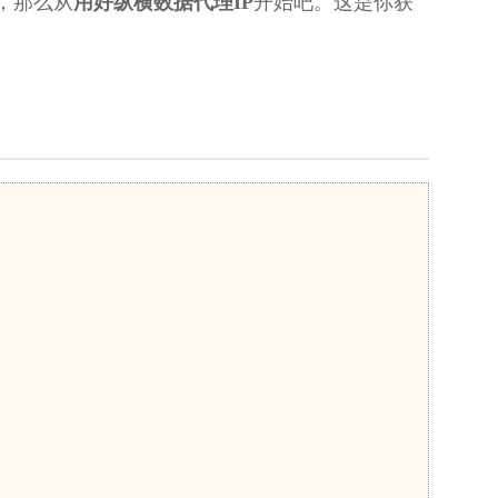
，那么从
用好纵横数据代理IP
开始吧。这是你获